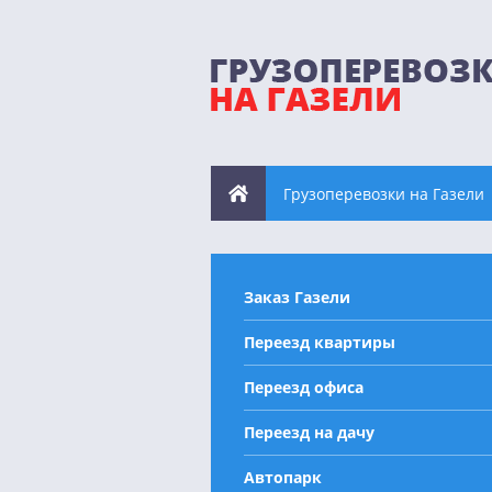
Грузоперевозки на Газели
Заказ Газели
Переезд квартиры
Переезд офиса
Переезд на дачу
Автопарк