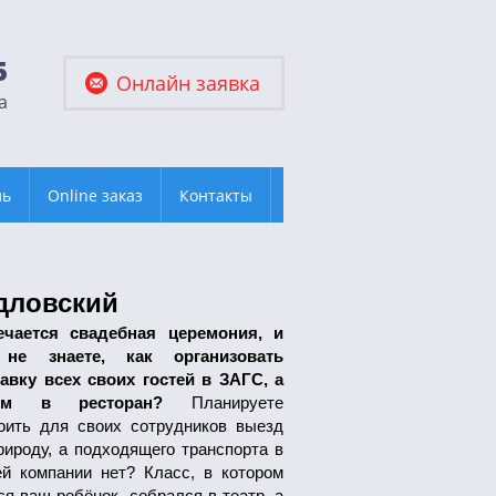
5
Онлайн заявка
а
ль
Online заказ
Контакты
дловский
ечается свадебная церемония, и
не знаете, как организовать
авку всех своих гостей в ЗАГС, а
ом в ресторан?
Планируете
оить для своих сотрудников выезд
рироду, а подходящего транспорта в
й компании нет? Класс, в котором
ся ваш ребёнок, собрался в театр, а