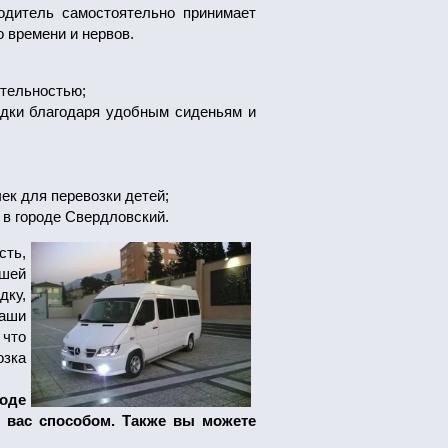
водитель самостоятельно принимает
 времени и нервов.
ительностью;
дки благодаря удобным сиденьям и
ек для перевозки детей;
 в городе Свердловский.
сть,
ашей
дку,
Наши
 что
озка
оде
вас способом. Также вы можете