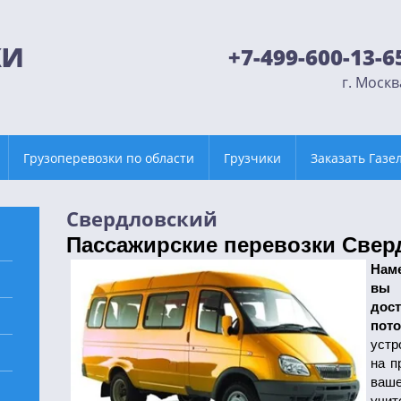
+7-499-600-13-6
г. Москв
Грузоперевозки по области
Грузчики
Заказать Газе
Свердловский
Пассажирские перевозки Свер
Нам
вы 
дост
пот
устр
на п
ваше
учит