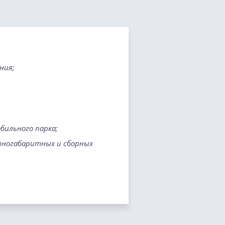
ния;
бильного парка;
пногабаритных и сборных