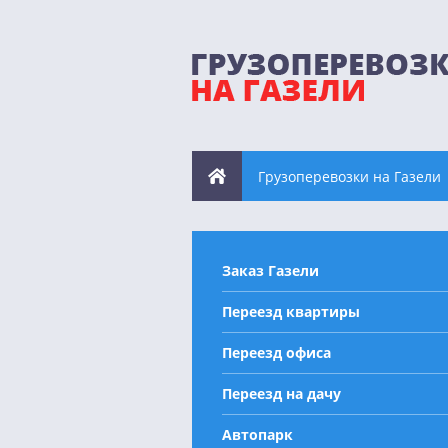
Грузоперевозки на Газели
Заказ Газели
Переезд квартиры
Переезд офиса
Переезд на дачу
Автопарк