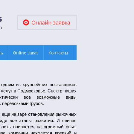
5
Онлайн заявка
а
ль
Online заказ
Контакты
 одним из крупнейших поставщиков
 услуг в Подмосковье. Спектр наших
актически все возможные виды
 перевозками грузов.
 еще на заре становления рыночных
йдя все этапы развития. И сейчас
ность опирается на огромный опыт,
иве компании находится крепкий и