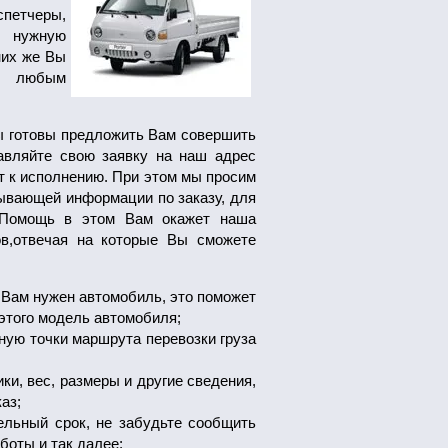
спетчеры,
 нужную
них же Вы
по любым
ы готовы предложить Вам совершить
авляйте свою заявку на наш адрес
т к исполнению. При этом мы просим
ывающей информации по заказу, для
. Помощь в этом Вам окажет наша
ов,отвечая на которые Вы сможете
 Вам нужен автомобиль, это поможет
этого модель автомобиля;
ную точки маршрута перевозки груза
ики, вес, размеры и другие сведения,
аз;
ельный срок, не забудьте сообщить
боты и так далее;